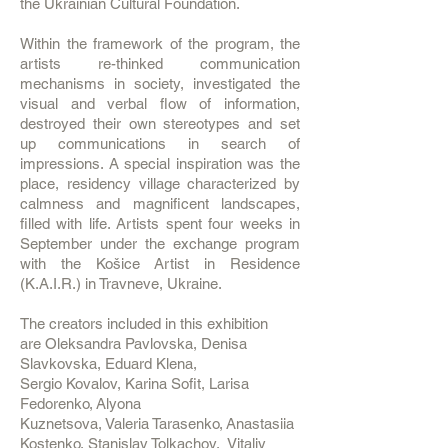
the Ukrainian Cultural Foundation.
Within the framework of the program, the
artists re-thinked communication
mechanisms in society, investigated the
visual and verbal flow of information,
destroyed their own stereotypes and set
up communications in search of
impressions. A special inspiration was the
place, residency village characterized by
calmness and magnificent landscapes,
filled with life. Artists spent four weeks in
September under the exchange program
with the Košice Artist in Residence
(K.A.I.R.) in Travneve, Ukraine.
The creators included in this exhibition
are Oleksandra Pavlovska, Denisa
Slavkovska, Eduard Klena,
Sergio Kovalov, Karina Sofit, Larisa
Fedorenko, Alyona
Kuznetsova, Valeria Tarasenko, Anastasiia
Kostenko, Stanislav Tolkachov, Vitaliy