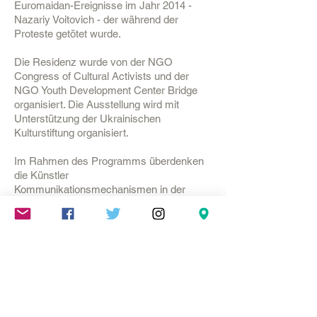
Euromaidan-Ereignisse im Jahr 2014 -
Nazariy Voitovich - der während der
Proteste getötet wurde.
Die Residenz wurde von der NGO
Congress of Cultural Activists und der
NGO Youth Development Center Bridge
organisiert. Die Ausstellung wird mit
Unterstützung der Ukrainischen
Kulturstiftung organisiert.
Im Rahmen des Programms überdenken
die Künstler
Kommunikationsmechanismen in der
Gesellschaft, untersuchen den visuellen
und verbalen Informationsfluss, zerstören
ihre eigenen Stereotypen und bauen die
Kommunikation auf der Suche nach
Eindrücken auf. Eine besondere Inspiration
war der Ort der Residenz, ein ruhiges, mit
Leben erfülltes Dorf in einer herrlichen
Landschaft. Die Künstler*innen
verbrachten vier Wochen im September im