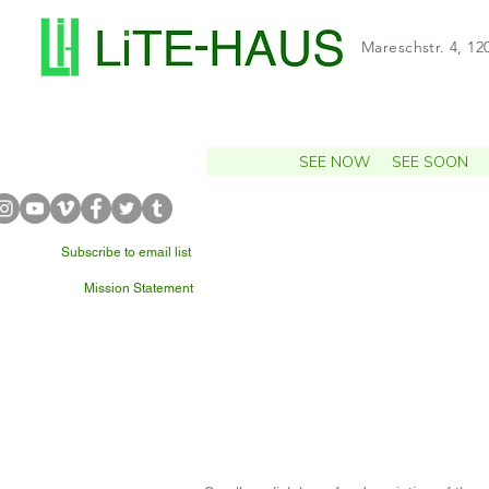
Mareschstr. 4, 12
SEE NOW
SEE SOON
Subscribe to email list
Mission Statement
WHAT'S NEARBY?