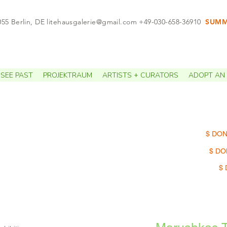
055 Berlin, DE
litehausgalerie@gmail.com
+49-030-658-36910
SUMME
APPO
SEE PAST
PROJEKTRAUM
ARTISTS + CURATORS
ADOPT AN 
$ DON
$ DO
$ 