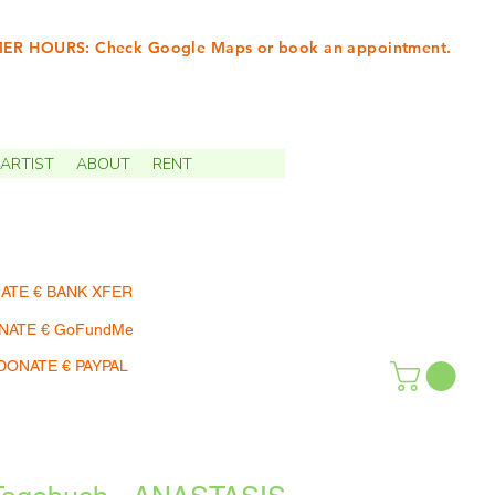
R HOURS: Check Google Maps or book an appointment.
INTMENTS | TERMIN
ARTIST
ABOUT
RENT
ATE € BANK XFER
NATE € GoFundMe
DONATE € PAYPAL
SHOP | EINKAUFEN