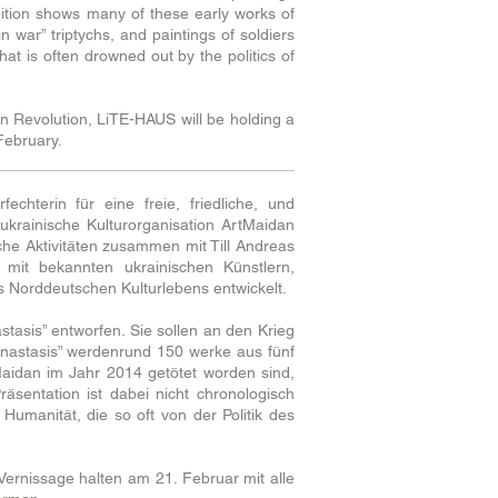
hibition shows many of these early works of
 war” triptychs, and paintings of soldiers
at is often drowned out by the politics of
n Revolution, LiTE-HAUS will be holding a
February.
chterin für eine freie, friedliche, und
krainische Kulturorganisation ArtMaidan
iche Aktivitäten zusammen mit Till Andreas
 mit bekannten ukrainischen Künstlern,
s Norddeutschen Kulturlebens entwickelt.
tasis” entworfen. Sie sollen an den Krieg
Anastasis” werdenrund 150 werke aus fünf
Maidan im Jahr 2014 getötet worden sind,
äsentation ist dabei nicht chronologisch
Humanität, die so oft von der Politik des
ernissage halten am 21. Februar mit alle