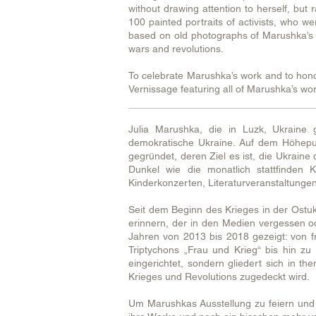
without drawing attention to herself, but 
100 painted portraits of activists, who w
based on old photographs of Marushka’s fa
wars and revolutions.
To celebrate Marushka’s work and to hono
Vernissage featuring all of Marushka’s wo
Julia Marushka, die in Luzk, Ukraine ge
demokratische Ukraine. Auf dem Höhepunk
gegründet, deren Ziel es ist, die Ukraine
Dunkel wie die monatlich stattfinden 
Kinderkonzerten, Literaturveranstaltunge
Seit dem Beginn des Krieges in der Ostuk
erinnern, der in den Medien vergessen o
Jahren von 2013 bis 2018 gezeigt: von f
Triptychons „Frau und Krieg“ bis hin zu
eingerichtet, sondern gliedert sich in th
Krieges und Revolutions zugedeckt wird.
Um Marushkas Ausstellung zu feiern und 