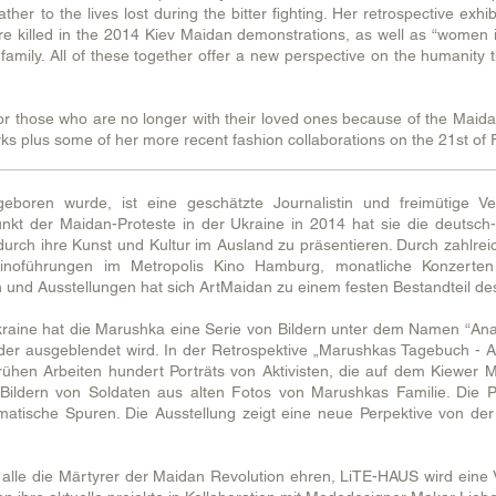
rather to the lives lost during the bitter fighting. Her retrospective ex
ere killed in the 2014 Kiev Maidan demonstrations, as well as “women in
mily. All of these together offer a new perspective on the humanity th
r those who are no longer with their loved ones because of the Maida
rks plus some of her more recent fashion collaborations on the 21st of 
boren wurde, ist eine geschätzte Journalistin und freimütige Verfe
t der Maidan-Proteste in der Ukraine in 2014 hat sie die deutsch-u
 durch ihre Kunst und Kultur im Ausland zu präsentieren. Durch zahlre
Kinoführungen im Metropolis Kino Hamburg, monatliche Konzerten
n und Ausstellungen hat sich ArtMaidan zu einem festen Bestandteil de
raine hat die Marushka eine Serie von Bildern unter dem Namen “Anas
der ausgeblendet wird. In der Retrospektive „Marushkas Tagebuch - 
rühen Arbeiten hundert Porträts von Aktivisten, die auf dem Kiewer 
 Bildern von Soldaten aus alten Fotos von Marushkas Familie. Die Pr
ematische Spuren. Die Ausstellung zeigt eine neue Perpektive von der 
alle die Märtyrer der Maidan Revolution ehren, LiTE-HAUS wird eine V